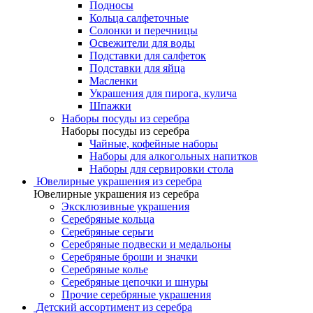
Подносы
Кольца салфеточные
Солонки и перечницы
Освежители для воды
Подставки для салфеток
Подставки для яйца
Масленки
Украшения для пирога, кулича
Шпажки
Наборы посуды из серебра
Наборы посуды из серебра
Чайные, кофейные наборы
Наборы для алкогольных напитков
Наборы для сервировки стола
Ювелирные украшения из серебра
Ювелирные украшения из серебра
Эксклюзивные украшения
Серебряные кольца
Серебряные серьги
Серебряные подвески и медальоны
Серебряные броши и значки
Серебряные колье
Серебряные цепочки и шнуры
Прочие серебряные украшения
Детский ассортимент из серебра