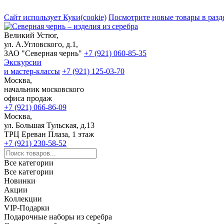
Сайт использует Куки(cookie)
Посмотрите новые товары в разд
Великий Устюг,
ул. А.Угловского, д.1,
ЗАО "Северная чернь"
+7 (921) 060-85-35
Экскурсии
и мастер-классы
+7 (921) 125-03-70
Москва,
начальник московского
офиса продаж
+7 (921) 066-86-09
Москва,
ул. Большая Тульская, д.13
ТРЦ Ереван Плаза, 1 этаж
+7 (921) 230-58-52
Все категории
Все категории
Новинки
Акции
Коллекции
VIP-Подарки
Подарочные наборы из серебра