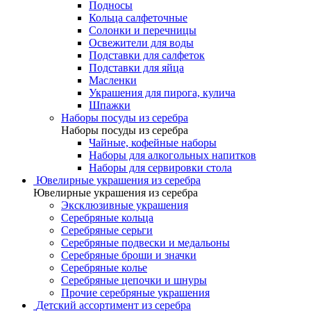
Подносы
Кольца салфеточные
Солонки и перечницы
Освежители для воды
Подставки для салфеток
Подставки для яйца
Масленки
Украшения для пирога, кулича
Шпажки
Наборы посуды из серебра
Наборы посуды из серебра
Чайные, кофейные наборы
Наборы для алкогольных напитков
Наборы для сервировки стола
Ювелирные украшения из серебра
Ювелирные украшения из серебра
Эксклюзивные украшения
Серебряные кольца
Серебряные серьги
Серебряные подвески и медальоны
Серебряные броши и значки
Серебряные колье
Серебряные цепочки и шнуры
Прочие серебряные украшения
Детский ассортимент из серебра