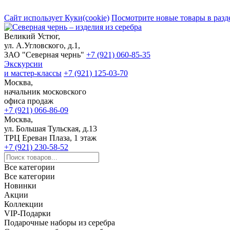
Сайт использует Куки(cookie)
Посмотрите новые товары в разд
Великий Устюг,
ул. А.Угловского, д.1,
ЗАО "Северная чернь"
+7 (921) 060-85-35
Экскурсии
и мастер-классы
+7 (921) 125-03-70
Москва,
начальник московского
офиса продаж
+7 (921) 066-86-09
Москва,
ул. Большая Тульская, д.13
ТРЦ Ереван Плаза, 1 этаж
+7 (921) 230-58-52
Все категории
Все категории
Новинки
Акции
Коллекции
VIP-Подарки
Подарочные наборы из серебра