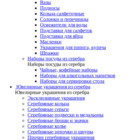
Вазы
Подносы
Кольца салфеточные
Солонки и перечницы
Освежители для воды
Подставки для салфеток
Подставки для яйца
Масленки
Украшения для пирога, кулича
Шпажки
Наборы посуды из серебра
Наборы посуды из серебра
Чайные, кофейные наборы
Наборы для алкогольных напитков
Наборы для сервировки стола
Ювелирные украшения из серебра
Ювелирные украшения из серебра
Эксклюзивные украшения
Серебряные кольца
Серебряные серьги
Серебряные подвески и медальоны
Серебряные броши и значки
Серебряные колье
Серебряные цепочки и шнуры
Прочие серебряные украшения