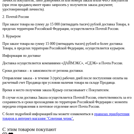
личность покупателя, либо доверенности или номера заказа и/или ФИО покупателя
(при этом продавец имеет право запросить у получателя заказа документ,
удостоверяющий личность).
2. Почтой России
При заказе товара на сумму до 15 000 (пятнадцать тысяч) рублей доставка Товара, в
пределах территории Российской Федерации, осуществляется Почтой России.
3. Курьером
При заказе товара на сумму 15 000 (пятнадцать тысяч) рублей и более доставка
Товара, в пределах территории Российской Федерации, осуществляется курьером.
Информация по доставке
Доставка осуществляется компаниями «ДАЙМЭКС», «СДЭК» и Почта России.
Сроки доставки – в зависимости от региона доставки.
Отправление заказа - в течение 3 (трёх) рабочих дней после поступления оплаты на
расчетный счет Продавца при условии наличия товара на складе Продавца.
Время и место получения заказа Курьер согласовывает с Покупателем.
В случае если доставка Заказа осуществляется Почтой России, ответственность за его
сохранность и сроки прохождения по территории Российской Федерации с момента
передачи отправления в почтовое отделение несет Почта России.
С более подробной информацией вы можете ознакомиться в
правилах приобретения
товаров в интернет-магазине "Северная чернь"
.
С этим товаром покупают