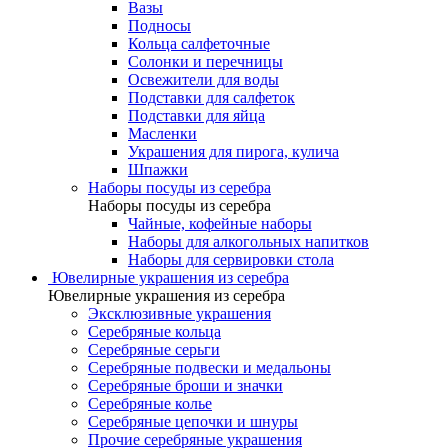
Вазы
Подносы
Кольца салфеточные
Солонки и перечницы
Освежители для воды
Подставки для салфеток
Подставки для яйца
Масленки
Украшения для пирога, кулича
Шпажки
Наборы посуды из серебра
Наборы посуды из серебра
Чайные, кофейные наборы
Наборы для алкогольных напитков
Наборы для сервировки стола
Ювелирные украшения из серебра
Ювелирные украшения из серебра
Эксклюзивные украшения
Серебряные кольца
Серебряные серьги
Серебряные подвески и медальоны
Серебряные броши и значки
Серебряные колье
Серебряные цепочки и шнуры
Прочие серебряные украшения