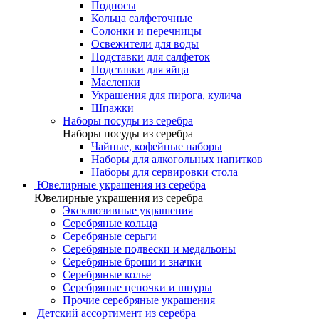
Подносы
Кольца салфеточные
Солонки и перечницы
Освежители для воды
Подставки для салфеток
Подставки для яйца
Масленки
Украшения для пирога, кулича
Шпажки
Наборы посуды из серебра
Наборы посуды из серебра
Чайные, кофейные наборы
Наборы для алкогольных напитков
Наборы для сервировки стола
Ювелирные украшения из серебра
Ювелирные украшения из серебра
Эксклюзивные украшения
Серебряные кольца
Серебряные серьги
Серебряные подвески и медальоны
Серебряные броши и значки
Серебряные колье
Серебряные цепочки и шнуры
Прочие серебряные украшения
Детский ассортимент из серебра