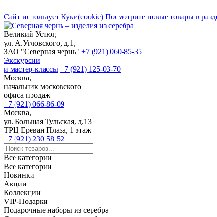
Сайт использует Куки(cookie)
Посмотрите новые товары в разд
Великий Устюг,
ул. А.Угловского, д.1,
ЗАО "Северная чернь"
+7 (921) 060-85-35
Экскурсии
и мастер-классы
+7 (921) 125-03-70
Москва,
начальник московского
офиса продаж
+7 (921) 066-86-09
Москва,
ул. Большая Тульская, д.13
ТРЦ Ереван Плаза, 1 этаж
+7 (921) 230-58-52
Все категории
Все категории
Новинки
Акции
Коллекции
VIP-Подарки
Подарочные наборы из серебра