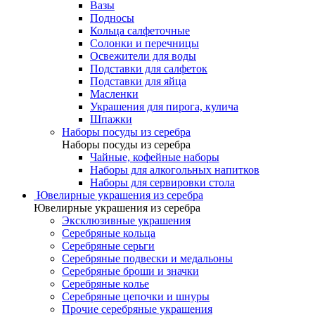
Вазы
Подносы
Кольца салфеточные
Солонки и перечницы
Освежители для воды
Подставки для салфеток
Подставки для яйца
Масленки
Украшения для пирога, кулича
Шпажки
Наборы посуды из серебра
Наборы посуды из серебра
Чайные, кофейные наборы
Наборы для алкогольных напитков
Наборы для сервировки стола
Ювелирные украшения из серебра
Ювелирные украшения из серебра
Эксклюзивные украшения
Серебряные кольца
Серебряные серьги
Серебряные подвески и медальоны
Серебряные броши и значки
Серебряные колье
Серебряные цепочки и шнуры
Прочие серебряные украшения