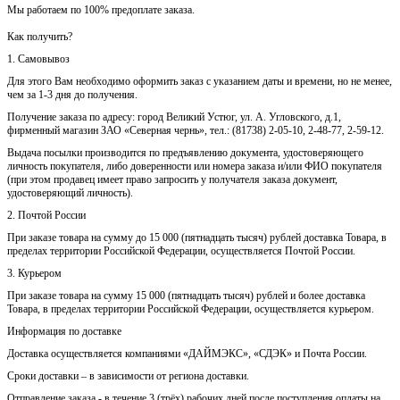
Мы работаем по 100% предоплате заказа.
Как получить?
1. Самовывоз
Для этого Вам необходимо оформить заказ с указанием даты и времени, но не менее,
чем за 1-3 дня до получения.
Получение заказа по адресу: город Великий Устюг, ул. А. Угловского, д.1,
фирменный магазин ЗАО «Северная чернь», тел.: (81738) 2-05-10, 2-48-77, 2-59-12.
Выдача посылки производится по предъявлению документа, удостоверяющего
личность покупателя, либо доверенности или номера заказа и/или ФИО покупателя
(при этом продавец имеет право запросить у получателя заказа документ,
удостоверяющий личность).
2. Почтой России
При заказе товара на сумму до 15 000 (пятнадцать тысяч) рублей доставка Товара, в
пределах территории Российской Федерации, осуществляется Почтой России.
3. Курьером
При заказе товара на сумму 15 000 (пятнадцать тысяч) рублей и более доставка
Товара, в пределах территории Российской Федерации, осуществляется курьером.
Информация по доставке
Доставка осуществляется компаниями «ДАЙМЭКС», «СДЭК» и Почта России.
Сроки доставки – в зависимости от региона доставки.
Отправление заказа - в течение 3 (трёх) рабочих дней после поступления оплаты на