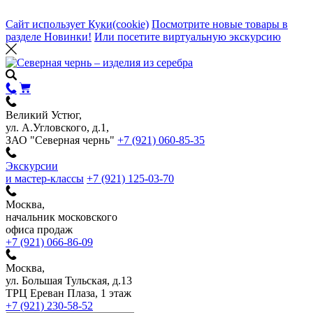
Сайт использует Куки(cookie)
Посмотрите новые товары в
разделе Новинки!
Или посетите виртуальную экскурсию
Великий Устюг,
ул. А.Угловского, д.1,
ЗАО "Северная чернь"
+7 (921) 060-85-35
Экскурсии
и мастер-классы
+7 (921) 125-03-70
Москва,
начальник московского
офиса продаж
+7 (921) 066-86-09
Москва,
ул. Большая Тульская, д.13
ТРЦ Ереван Плаза, 1 этаж
+7 (921) 230-58-52