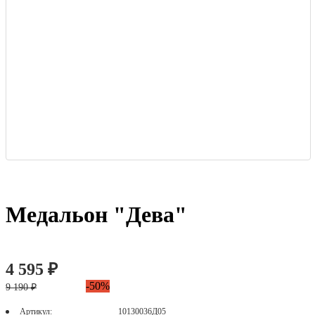
Медальон "Дева"
4 595 ₽
-50%
9 190 ₽
Артикул:
10130036Д05