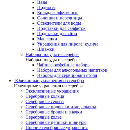
Вазы
Подносы
Кольца салфеточные
Солонки и перечницы
Освежители для воды
Подставки для салфеток
Подставки для яйца
Масленки
Украшения для пирога, кулича
Шпажки
Наборы посуды из серебра
Наборы посуды из серебра
Чайные, кофейные наборы
Наборы для алкогольных напитков
Наборы для сервировки стола
Ювелирные украшения из серебра
Ювелирные украшения из серебра
Эксклюзивные украшения
Серебряные кольца
Серебряные серьги
Серебряные подвески и медальоны
Серебряные броши и значки
Серебряные колье
Серебряные цепочки и шнуры
Прочие серебряные украшения