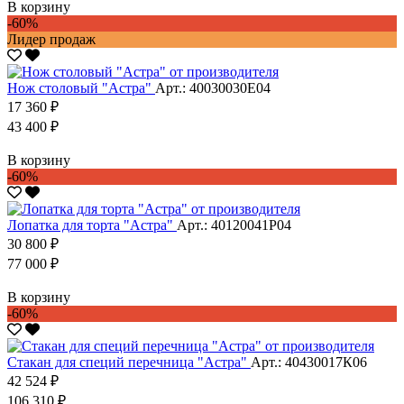
В корзину
-60%
Лидер продаж
Нож столовый "Астра"
Арт.: 40030030Е04
17 360 ₽
43 400 ₽
В корзину
-60%
Лопатка для торта "Астра"
Арт.: 40120041Р04
30 800 ₽
77 000 ₽
В корзину
-60%
Стакан для специй перечница "Астра"
Арт.: 40430017К06
42 524 ₽
106 310 ₽