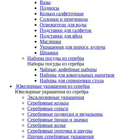
Вазы
Подносы
Кольца салфеточные
Солонки и перечницы
Освежители для воды
Подставки для салфеток
Подставки для яйца
Масленки
Украшения для пирога, кулича
Шпажки
Наборы посуды из серебра
Наборы посуды из серебра
Чайные, кофейные наборы
Наборы для алкогольных напитков
Наборы для сервировки стола
Ювелирные украшения из серебра
Ювелирные украшения из серебра
Эксклюзивные украшения
Серебряные кольца
Серебряные серьги
Серебряные подвески и медальоны
Серебряные броши и значки
Серебряные колье
Серебряные цепочки и шнуры
Прочие серебряные украшения