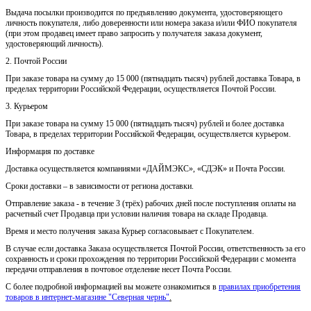
Выдача посылки производится по предъявлению документа, удостоверяющего
личность покупателя, либо доверенности или номера заказа и/или ФИО покупателя
(при этом продавец имеет право запросить у получателя заказа документ,
удостоверяющий личность).
2. Почтой России
При заказе товара на сумму до 15 000 (пятнадцать тысяч) рублей доставка Товара, в
пределах территории Российской Федерации, осуществляется Почтой России.
3. Курьером
При заказе товара на сумму 15 000 (пятнадцать тысяч) рублей и более доставка
Товара, в пределах территории Российской Федерации, осуществляется курьером.
Информация по доставке
Доставка осуществляется компаниями «ДАЙМЭКС», «СДЭК» и Почта России.
Сроки доставки – в зависимости от региона доставки.
Отправление заказа - в течение 3 (трёх) рабочих дней после поступления оплаты на
расчетный счет Продавца при условии наличия товара на складе Продавца.
Время и место получения заказа Курьер согласовывает с Покупателем.
В случае если доставка Заказа осуществляется Почтой России, ответственность за его
сохранность и сроки прохождения по территории Российской Федерации с момента
передачи отправления в почтовое отделение несет Почта России.
С более подробной информацией вы можете ознакомиться в
правилах приобретения
товаров в интернет-магазине "Северная чернь"
.