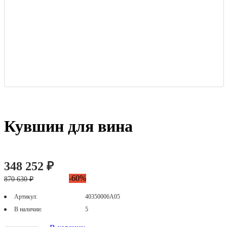
Кувшин для вина
348 252 ₽
-60%
870 630 ₽
Артикул:
40350006А05
В наличии:
5