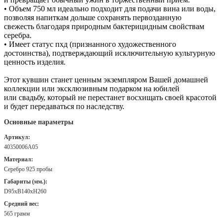
• Объем 750 мл идеально подходит для подачи вина или воды,
позволяя напиткам дольше сохранять первозданную
свежесть благодаря природным бактерицидным свойствам
серебра.
• Имеет статус пхд (признанного художественного
достоинства), подтверждающий исключительную культурную
ценность изделия.
Этот кувшин станет ценным экземпляром Вашей домашней
коллекции или эксклюзивным подарком на юбилей
или свадьбу, который не перестанет восхищать своей красотой
и будет передаваться по наследству.
Основные параметры
Артикул:
40350006А05
Материал:
Серебро 925 пробы
Габариты (мм.):
D95хB140хH260
Средний вес:
565 грамм