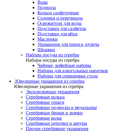
Вазы
Подносы
Кольца салфеточные
Солонки и перечницы
Освежители для воды
Подставки для салфеток
Подставки для яйца
Масленки
Украшения для пирога, кулича
Шпажки
Наборы посуды из серебра
Наборы посуды из серебра
Чайные, кофейные наборы
Наборы для алкогольных напитков
Наборы для сервировки стола
Ювелирные украшения из серебра
Ювелирные украшения из серебра
Эксклюзивные украшения
Серебряные кольца
Серебряные серьги
Серебряные подвески и медальоны
Серебряные броши и значки
Серебряные колье
Серебряные цепочки и шнуры
Прочие серебряные украшения