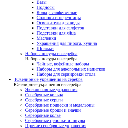
Вазы
Подносы
Кольца салфеточные
Солонки и перечницы
Освежители для воды
Подставки для салфеток
Подставки для яйца
Масленки
Украшения для пирога, кулича
Шпажки
Наборы посуды из серебра
Наборы посуды из серебра
Чайные, кофейные наборы
Наборы для алкогольных напитков
Наборы для сервировки стола
Ювелирные украшения из серебра
Ювелирные украшения из серебра
Эксклюзивные украшения
Серебряные кольца
Серебряные серьги
Серебряные подвески и медальоны
Серебряные броши и значки
Серебряные колье
Серебряные цепочки и шнуры
Прочие серебряные украшения