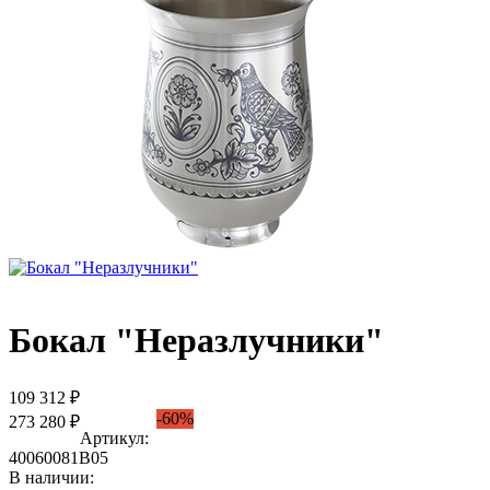
Бокал "Неразлучники"
109 312 ₽
-60%
273 280 ₽
Артикул:
40060081В05
В наличии: