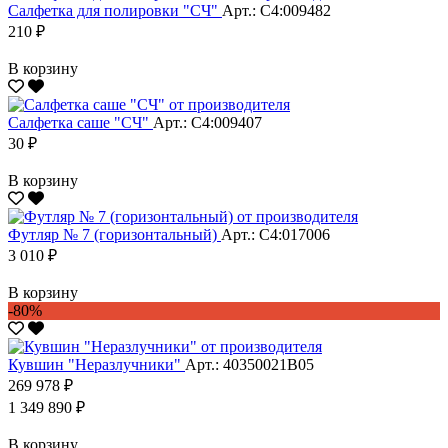
Салфетка для полировки "CЧ"
Арт.: С4:009482
210 ₽
В корзину
Салфетка саше "CЧ"
Арт.: С4:009407
30 ₽
В корзину
Футляр № 7 (горизонтальный)
Арт.: С4:017006
3 010 ₽
В корзину
-80%
Кувшин "Неразлучники"
Арт.: 40350021В05
269 978 ₽
1 349 890 ₽
В корзину