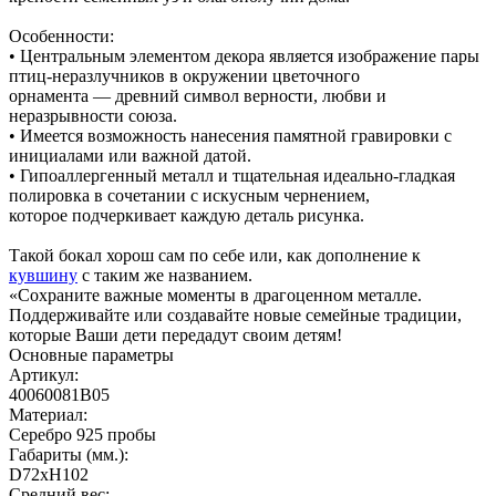
Особенности:
• Центральным элементом декора является изображение пары
птиц-неразлучников в окружении цветочного
орнамента — древний символ верности, любви и
неразрывности союза.
• Имеется возможность нанесения памятной гравировки с
инициалами или важной датой.
• Гипоаллергенный металл и тщательная идеально-гладкая
полировка в сочетании с искусным чернением,
которое подчеркивает каждую деталь рисунка.
Такой бокал хорош сам по себе или, как дополнение к
кувшину
с таким же названием.
«Сохраните важные моменты в драгоценном металле.
Поддерживайте или создавайте новые семейные традиции,
которые Ваши дети передадут своим детям!
Основные параметры
Артикул:
40060081В05
Материал:
Серебро 925 пробы
Габариты (мм.):
D72хH102
Средний вес: