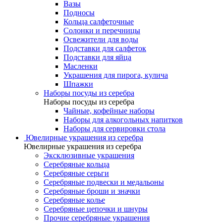
Вазы
Подносы
Кольца салфеточные
Солонки и перечницы
Освежители для воды
Подставки для салфеток
Подставки для яйца
Масленки
Украшения для пирога, кулича
Шпажки
Наборы посуды из серебра
Наборы посуды из серебра
Чайные, кофейные наборы
Наборы для алкогольных напитков
Наборы для сервировки стола
Ювелирные украшения из серебра
Ювелирные украшения из серебра
Эксклюзивные украшения
Серебряные кольца
Серебряные серьги
Серебряные подвески и медальоны
Серебряные броши и значки
Серебряные колье
Серебряные цепочки и шнуры
Прочие серебряные украшения