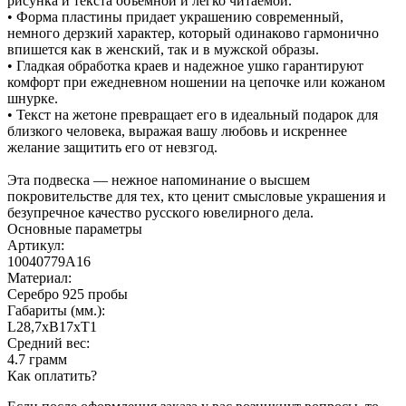
рисунка и текста объемной и легко читаемой.
• Форма пластины придает украшению современный,
немного дерзкий характер, который одинаково гармонично
впишется как в женский, так и в мужской образы.
• Гладкая обработка краев и надежное ушко гарантируют
комфорт при ежедневном ношении на цепочке или кожаном
шнурке.
• Текст на жетоне превращает его в идеальный подарок для
близкого человека, выражая вашу любовь и искреннее
желание защитить его от невзгод.
Эта подвеска — нежное напоминание о высшем
покровительстве для тех, кто ценит смысловые украшения и
безупречное качество русского ювелирного дела.
Основные параметры
Артикул:
10040779А16
Материал:
Серебро 925 пробы
Габариты (мм.):
L28,7хB17хT1
Средний вес:
4.7 грамм
Как оплатить?