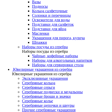
Вазы
Подносы
Кольца салфеточные
Солонки и перечницы
Освежители для воды
Подставки для салфеток
Подставки для яйца
Масленки
Украшения для пирога, кулича
Шпажки
Наборы посуды из серебра
Наборы посуды из серебра
Чайные, кофейные наборы
Наборы для алкогольных напитков
Наборы для сервировки стола
Ювелирные украшения из серебра
Ювелирные украшения из серебра
Эксклюзивные украшения
Серебряные кольца
Серебряные серьги
Серебряные подвески и медальоны
Серебряные броши и значки
Серебряные колье
Серебряные цепочки и шнуры
Прочие серебряные украшения