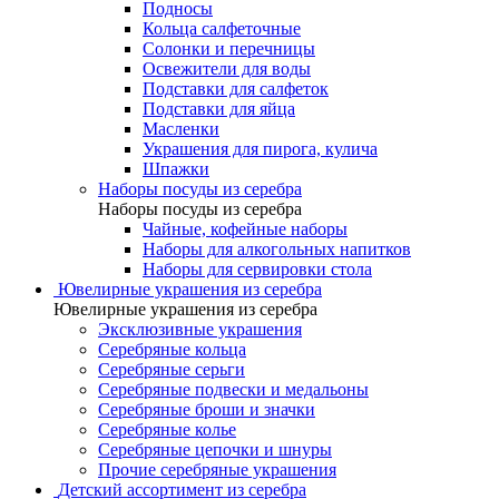
Подносы
Кольца салфеточные
Солонки и перечницы
Освежители для воды
Подставки для салфеток
Подставки для яйца
Масленки
Украшения для пирога, кулича
Шпажки
Наборы посуды из серебра
Наборы посуды из серебра
Чайные, кофейные наборы
Наборы для алкогольных напитков
Наборы для сервировки стола
Ювелирные украшения из серебра
Ювелирные украшения из серебра
Эксклюзивные украшения
Серебряные кольца
Серебряные серьги
Серебряные подвески и медальоны
Серебряные броши и значки
Серебряные колье
Серебряные цепочки и шнуры
Прочие серебряные украшения
Детский ассортимент из серебра