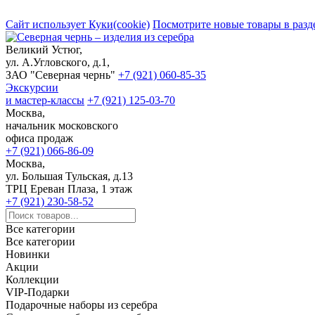
Сайт использует Куки(cookie)
Посмотрите новые товары в разд
Великий Устюг,
ул. А.Угловского, д.1,
ЗАО "Северная чернь"
+7 (921) 060-85-35
Экскурсии
и мастер-классы
+7 (921) 125-03-70
Москва,
начальник московского
офиса продаж
+7 (921) 066-86-09
Москва,
ул. Большая Тульская, д.13
ТРЦ Ереван Плаза, 1 этаж
+7 (921) 230-58-52
Все категории
Все категории
Новинки
Акции
Коллекции
VIP-Подарки
Подарочные наборы из серебра