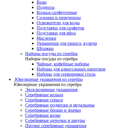
Вазы
Подносы
Кольца салфеточные
Солонки и перечницы
Освежители для воды
Подставки для салфеток
Подставки для яйца
Масленки
Украшения для пирога, кулича
Шпажки
Наборы посуды из серебра
Наборы посуды из серебра
Чайные, кофейные наборы
Наборы для алкогольных напитков
Наборы для сервировки стола
Ювелирные украшения из серебра
Ювелирные украшения из серебра
Эксклюзивные украшения
Серебряные кольца
Серебряные серьги
Серебряные подвески и медальоны
Серебряные броши и значки
Серебряные колье
Серебряные цепочки и шнуры
Прочие серебряные украшения