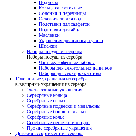
Подносы
Кольца салфеточные
Солонки и перечницы
Освежители для воды
Подставки для салфеток
Подставки для яйца
Масленки
Украшения для пирога, кулича
Шпажки
Наборы посуды из серебра
Наборы посуды из серебра
Чайные, кофейные наборы
Наборы для алкогольных напитков
Наборы для сервировки стола
Ювелирные украшения из серебра
Ювелирные украшения из серебра
Эксклюзивные украшения
Серебряные кольца
Серебряные серьги
Серебряные подвески и медальоны
Серебряные броши и значки
Серебряные колье
Серебряные цепочки и шнуры
Прочие серебряные украшения
Детский ассортимент из серебра