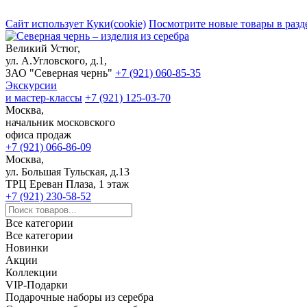
Сайт использует Куки(cookie)
Посмотрите новые товары в разд
Великий Устюг,
ул. А.Угловского, д.1,
ЗАО "Северная чернь"
+7 (921) 060-85-35
Экскурсии
и мастер-классы
+7 (921) 125-03-70
Москва,
начальник московского
офиса продаж
+7 (921) 066-86-09
Москва,
ул. Большая Тульская, д.13
ТРЦ Ереван Плаза, 1 этаж
+7 (921) 230-58-52
Все категории
Все категории
Новинки
Акции
Коллекции
VIP-Подарки
Подарочные наборы из серебра