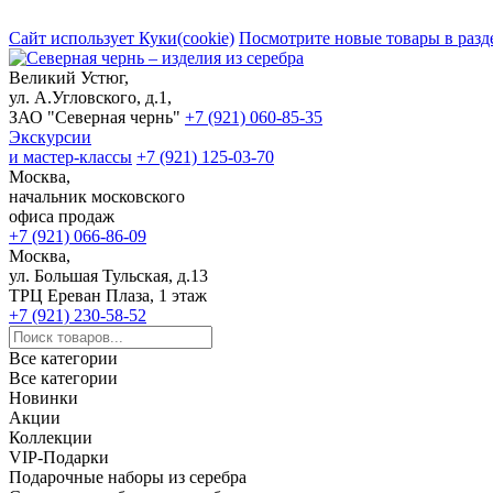
Сайт использует Куки(cookie)
Посмотрите новые товары в разд
Великий Устюг,
ул. А.Угловского, д.1,
ЗАО "Северная чернь"
+7 (921) 060-85-35
Экскурсии
и мастер-классы
+7 (921) 125-03-70
Москва,
начальник московского
офиса продаж
+7 (921) 066-86-09
Москва,
ул. Большая Тульская, д.13
ТРЦ Ереван Плаза, 1 этаж
+7 (921) 230-58-52
Все категории
Все категории
Новинки
Акции
Коллекции
VIP-Подарки
Подарочные наборы из серебра