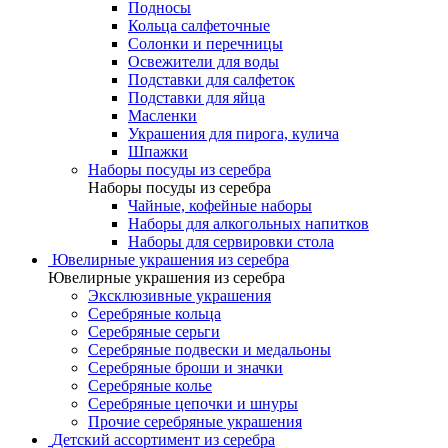
Подносы
Кольца салфеточные
Солонки и перечницы
Освежители для воды
Подставки для салфеток
Подставки для яйца
Масленки
Украшения для пирога, кулича
Шпажки
Наборы посуды из серебра
Наборы посуды из серебра
Чайные, кофейные наборы
Наборы для алкогольных напитков
Наборы для сервировки стола
Ювелирные украшения из серебра
Ювелирные украшения из серебра
Эксклюзивные украшения
Серебряные кольца
Серебряные серьги
Серебряные подвески и медальоны
Серебряные броши и значки
Серебряные колье
Серебряные цепочки и шнуры
Прочие серебряные украшения
Детский ассортимент из серебра