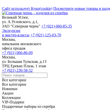
Сайт использует Куки(cookie)
Посмотрите новые товары в разд
Великий Устюг,
ул. А.Угловского, д.1,
ЗАО "Северная чернь"
+7 (921) 060-85-35
Экскурсии
и мастер-классы
+7 (921) 125-03-70
Москва,
начальник московского
офиса продаж
+7 (921) 066-86-09
Москва,
ул. Большая Тульская, д.13
ТРЦ Ереван Плаза, 1 этаж
+7 (921) 230-58-52
Все категории
Все категории
Новинки
Акции
Коллекции
VIP-Подарки
Подарочные наборы из серебра