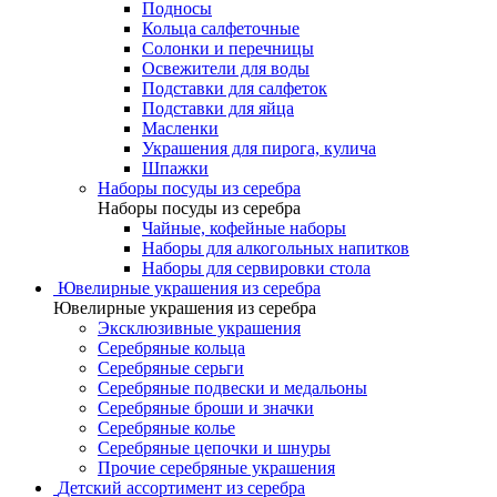
Подносы
Кольца салфеточные
Солонки и перечницы
Освежители для воды
Подставки для салфеток
Подставки для яйца
Масленки
Украшения для пирога, кулича
Шпажки
Наборы посуды из серебра
Наборы посуды из серебра
Чайные, кофейные наборы
Наборы для алкогольных напитков
Наборы для сервировки стола
Ювелирные украшения из серебра
Ювелирные украшения из серебра
Эксклюзивные украшения
Серебряные кольца
Серебряные серьги
Серебряные подвески и медальоны
Серебряные броши и значки
Серебряные колье
Серебряные цепочки и шнуры
Прочие серебряные украшения
Детский ассортимент из серебра