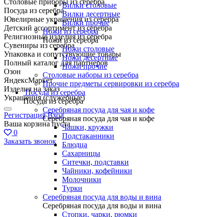
Столовые приборы из серебра
Вилки столовые
Посуда из серебра
Вилки десертные
Ювелирные украшения из серебра
Вилки прочие
Детский ассортимент из серебра
Ножи из серебра
Религиозные изделия из серебра
Ножи из серебра
Сувениры из серебра
Ножи столовые
Упаковка и сопутствующие товары
Ножи десертные
Полный каталог для партнеров
Ножи прочие
Озон
Столовые наборы из серебра
ЯндексМаркет
Прочие предметы сервировки из серебра
Изделия на заказ
Посуда из серебра
Украшения (служебные)
Посуда из серебра
Серебряная посуда для чая и кофе
Регистрация
Вход
Серебряная посуда для чая и кофе
Ваша корзина пуста
Чашки, кружки
0
Подстаканники
Заказать звонок
Блюдца
Сахарницы
Ситечки, подставки
Чайники, кофейники
Молочники
Турки
Серебряная посуда для воды и вина
Серебряная посуда для воды и вина
Стопки, чарки, рюмки