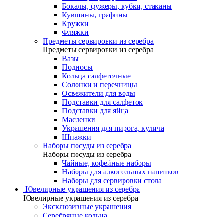
Бокалы, фужеры, кубки, стаканы
Кувшины, графины
Кружки
Фляжки
Предметы сервировки из серебра
Предметы сервировки из серебра
Вазы
Подносы
Кольца салфеточные
Солонки и перечницы
Освежители для воды
Подставки для салфеток
Подставки для яйца
Масленки
Украшения для пирога, кулича
Шпажки
Наборы посуды из серебра
Наборы посуды из серебра
Чайные, кофейные наборы
Наборы для алкогольных напитков
Наборы для сервировки стола
Ювелирные украшения из серебра
Ювелирные украшения из серебра
Эксклюзивные украшения
Серебряные кольца