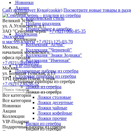
Новинки
Акции
Сайт использует Куки(cookie)
Посмотрите новые товары в разд
Акции
Королевский стиль
Великий Устюг,
Подари праздник
ул. А.Угловского, д.1,
Православие в серебре
ЗАО "Северная чернь"
+7 (921) 060-85-35
Коллекции
Экскурсии
Коллекции
и мастер-классы
+7 (921) 125-03-70
Коллекция "Астра"
Москва,
Коллекция "Черневой"
начальник московского
Коллекция "Знаки Зодиака"
офиса продаж
Коллекция "Именная"
+7 (921) 066-86-09
VIP-Подарки
Москва,
Подарочные наборы из серебра
ул. Большая Тульская, д.13
Столовые приборы из серебра
ТРЦ Ереван Плаза, 1 этаж
Столовые приборы из серебра
+7 (921) 230-58-52
Ложки из серебра
Ложки из серебра
Все категории
Ложки столовые
Все категории
Ложки десертные
Новинки
Ложки чайные
Акции
Ложки кофейные
Коллекции
Ложки прочие
VIP-Подарки
Вилки из серебра
Подарочные наборы из серебра
Вилки из серебра