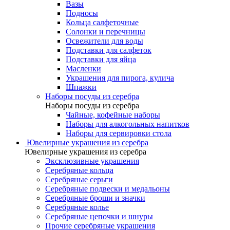
Вазы
Подносы
Кольца салфеточные
Солонки и перечницы
Освежители для воды
Подставки для салфеток
Подставки для яйца
Масленки
Украшения для пирога, кулича
Шпажки
Наборы посуды из серебра
Наборы посуды из серебра
Чайные, кофейные наборы
Наборы для алкогольных напитков
Наборы для сервировки стола
Ювелирные украшения из серебра
Ювелирные украшения из серебра
Эксклюзивные украшения
Серебряные кольца
Серебряные серьги
Серебряные подвески и медальоны
Серебряные броши и значки
Серебряные колье
Серебряные цепочки и шнуры
Прочие серебряные украшения