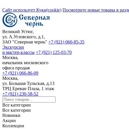
Сайт использует Куки(cookie)
Посмотрите новые товары в разд
Великий Устюг,
ул. А.Угловского, д.1,
ЗАО "Северная чернь"
+7 (921) 060-85-35
Экскурсии
и мастер-классы
+7 (921) 125-03-70
Москва,
начальник московского
офиса продаж
+7 (921) 066-86-09
Москва,
ул. Большая Тульская, д.13
ТРЦ Ереван Плаза, 1 этаж
+7 (921) 230-58-52
Все категории
Все категории
Новинки
Акции
Коллекции