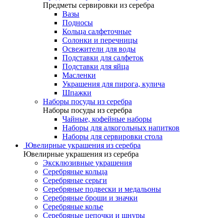
Предметы сервировки из серебра
Вазы
Подносы
Кольца салфеточные
Солонки и перечницы
Освежители для воды
Подставки для салфеток
Подставки для яйца
Масленки
Украшения для пирога, кулича
Шпажки
Наборы посуды из серебра
Наборы посуды из серебра
Чайные, кофейные наборы
Наборы для алкогольных напитков
Наборы для сервировки стола
Ювелирные украшения из серебра
Ювелирные украшения из серебра
Эксклюзивные украшения
Серебряные кольца
Серебряные серьги
Серебряные подвески и медальоны
Серебряные броши и значки
Серебряные колье
Серебряные цепочки и шнуры