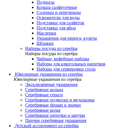
Подносы
Кольца салфеточные
Солонки и перечницы
Освежители для воды
Подставки для салфеток
Подставки для яйца
Масленки
Украшения для пирога, кулича
Шпажки
Наборы посуды из серебра
Наборы посуды из серебра
Чайные, кофейные наборы
Наборы для алкогольных напитков
Наборы для сервировки стола
Ювелирные украшения из серебра
Ювелирные украшения из серебра
Эксклюзивные украшения
Серебряные кольца
Серебряные серьги
Серебряные подвески и медальоны
Серебряные броши и значки
Серебряные колье
Серебряные цепочки и шнуры
Прочие серебряные украшения
Детский ассортимент из серебра