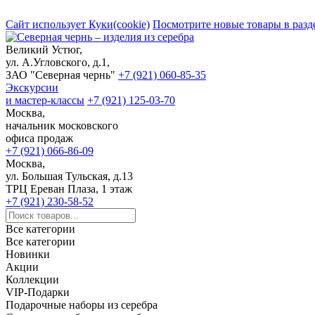
Сайт использует Куки(cookie)
Посмотрите новые товары в разд
Великий Устюг,
ул. А.Угловского, д.1,
ЗАО "Северная чернь"
+7 (921) 060-85-35
Экскурсии
и мастер-классы
+7 (921) 125-03-70
Москва,
начальник московского
офиса продаж
+7 (921) 066-86-09
Москва,
ул. Большая Тульская, д.13
ТРЦ Ереван Плаза, 1 этаж
+7 (921) 230-58-52
Все категории
Все категории
Новинки
Акции
Коллекции
VIP-Подарки
Подарочные наборы из серебра