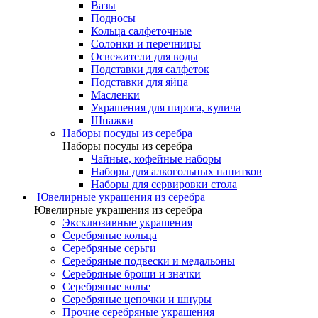
Вазы
Подносы
Кольца салфеточные
Солонки и перечницы
Освежители для воды
Подставки для салфеток
Подставки для яйца
Масленки
Украшения для пирога, кулича
Шпажки
Наборы посуды из серебра
Наборы посуды из серебра
Чайные, кофейные наборы
Наборы для алкогольных напитков
Наборы для сервировки стола
Ювелирные украшения из серебра
Ювелирные украшения из серебра
Эксклюзивные украшения
Серебряные кольца
Серебряные серьги
Серебряные подвески и медальоны
Серебряные броши и значки
Серебряные колье
Серебряные цепочки и шнуры
Прочие серебряные украшения