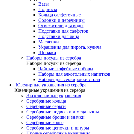
Вазы
Подносы
Кольца салфеточные
Солонки и перечницы
Освежители для воды
Подставки для салфеток
Подставки для яйца
Масленки
Украшения для пирога, кулича
Шпажки
Наборы посуды из серебра
Наборы посуды из серебра
Чайные, кофейные наборы
Наборы для алкогольных напитков
Наборы для сервировки стола
Ювелирные украшения из серебра
Ювелирные украшения из серебра
Эксклюзивные украшения
Серебряные кольца
Серебряные серьги
Серебряные подвески и медальоны
Серебряные броши и значки
Серебряные колье
Серебряные цепочки и шнуры
Прочие серебряные украшения