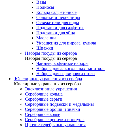
Вазы
Подносы
Кольца салфеточные
Солонки и перечницы
Освежители для воды
Подставки для салфеток
Подставки для яйца
Масленки
Украшения для пирога, кулича
Шпажки
Наборы посуды из серебра
Наборы посуды из серебра
Чайные, кофейные наборы
Наборы для алкогольных напитков
Наборы для сервировки стола
Ювелирные украшения из серебра
Ювелирные украшения из серебра
Эксклюзивные украшения
Серебряные кольца
Серебряные серьги
Серебряные подвески и медальоны
Серебряные броши и значки
Серебряные колье
Серебряные цепочки и шнуры
Прочие серебряные украшения