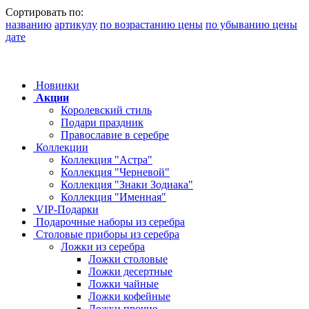
Сортировать по:
названию
артикулу
по возрастанию цены
по убыванию цены
дате
Новинки
Акции
Королевский стиль
Подари праздник
Православие в серебре
Коллекции
Коллекция "Астра"
Коллекция "Черневой"
Коллекция "Знаки Зодиака"
Коллекция "Именная"
VIP-Подарки
Подарочные наборы из серебра
Столовые приборы из серебра
Ложки из серебра
Ложки столовые
Ложки десертные
Ложки чайные
Ложки кофейные
Ложки прочие