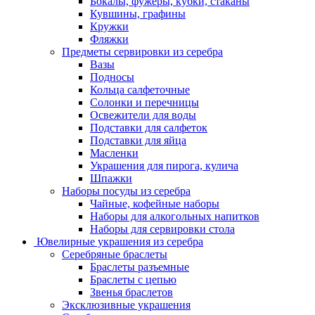
Бокалы, фужеры, кубки, стаканы
Кувшины, графины
Кружки
Фляжки
Предметы сервировки из серебра
Вазы
Подносы
Кольца салфеточные
Солонки и перечницы
Освежители для воды
Подставки для салфеток
Подставки для яйца
Масленки
Украшения для пирога, кулича
Шпажки
Наборы посуды из серебра
Чайные, кофейные наборы
Наборы для алкогольных напитков
Наборы для сервировки стола
Ювелирные украшения из серебра
Серебряные браслеты
Браслеты разъемные
Браслеты с цепью
Звенья браслетов
Эксклюзивные украшения