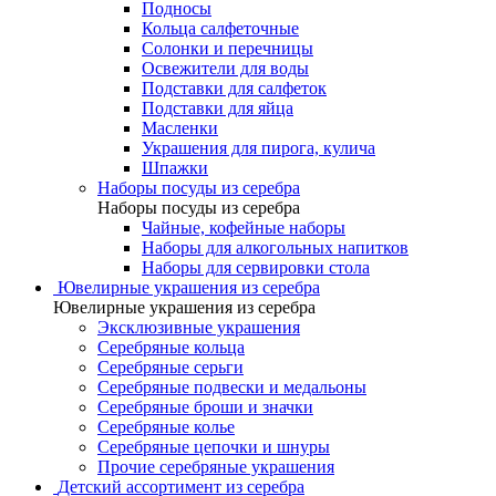
Подносы
Кольца салфеточные
Солонки и перечницы
Освежители для воды
Подставки для салфеток
Подставки для яйца
Масленки
Украшения для пирога, кулича
Шпажки
Наборы посуды из серебра
Наборы посуды из серебра
Чайные, кофейные наборы
Наборы для алкогольных напитков
Наборы для сервировки стола
Ювелирные украшения из серебра
Ювелирные украшения из серебра
Эксклюзивные украшения
Серебряные кольца
Серебряные серьги
Серебряные подвески и медальоны
Серебряные броши и значки
Серебряные колье
Серебряные цепочки и шнуры
Прочие серебряные украшения
Детский ассортимент из серебра