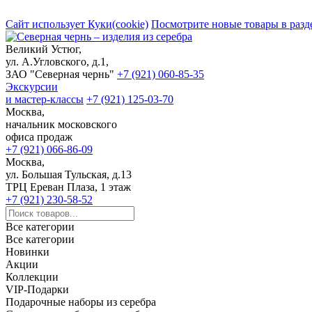
Сайт использует Куки(cookie)
Посмотрите новые товары в разд
Великий Устюг,
ул. А.Угловского, д.1,
ЗАО "Северная чернь"
+7 (921) 060-85-35
Экскурсии
и мастер-классы
+7 (921) 125-03-70
Москва,
начальник московского
офиса продаж
+7 (921) 066-86-09
Москва,
ул. Большая Тульская, д.13
ТРЦ Ереван Плаза, 1 этаж
+7 (921) 230-58-52
Все категории
Все категории
Новинки
Акции
Коллекции
VIP-Подарки
Подарочные наборы из серебра