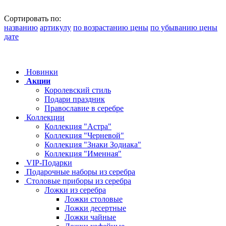
Сортировать по:
названию
артикулу
по возрастанию цены
по убыванию цены
дате
Новинки
Акции
Королевский стиль
Подари праздник
Православие в серебре
Коллекции
Коллекция "Астра"
Коллекция "Черневой"
Коллекция "Знаки Зодиака"
Коллекция "Именная"
VIP-Подарки
Подарочные наборы из серебра
Столовые приборы из серебра
Ложки из серебра
Ложки столовые
Ложки десертные
Ложки чайные