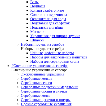
Вазы
Подносы
Кольца салфеточные
Солонки и перечницы
Освежители для воды
Подставки для салфеток
Подставки для яйца
Масленки
Украшения для пирога, кулича
Шпажки
Наборы посуды из серебра
Наборы посуды из серебра
Чайные, кофейные наборы
Наборы для алкогольных напитков
Наборы для сервировки стола
Ювелирные украшения из серебра
Ювелирные украшения из серебра
Эксклюзивные украшения
Серебряные кольца
Серебряные серьги
Серебряные подвески и медальоны
Серебряные броши и значки
Серебряные колье
Серебряные цепочки и шнуры
Прочие серебряные украшения