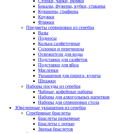
Стопки, чарки, рюмки
Бокалы, фужеры, кубки, стаканы
Кувшины, графины
Кружки
Фляжки
Предметы сервировки из серебра
Вазы
Подносы
Кольца салфеточные
Солонки и перечницы
Освежители для воды
Подставки для салфеток
Подставки для яйца
Масленки
Украшения для пирога, кулича
Шпажки
Наборы посуды из серебра
Чайные, кофейные наборы
Наборы для алкогольных напитков
Наборы для сервировки стола
Ювелирные украшения из серебра
Серебряные браслеты
Браслеты разъемные
Браслеты с цепью
Звенья браслетов