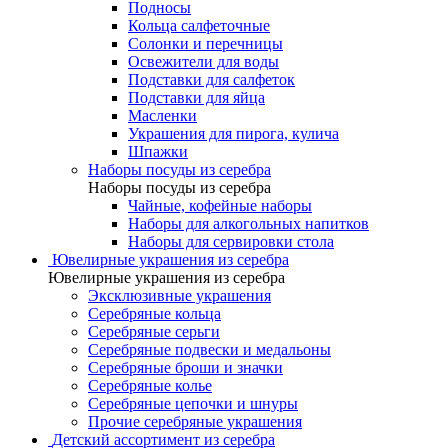
Подносы
Кольца салфеточные
Солонки и перечницы
Освежители для воды
Подставки для салфеток
Подставки для яйца
Масленки
Украшения для пирога, кулича
Шпажки
Наборы посуды из серебра
Наборы посуды из серебра
Чайные, кофейные наборы
Наборы для алкогольных напитков
Наборы для сервировки стола
Ювелирные украшения из серебра
Ювелирные украшения из серебра
Эксклюзивные украшения
Серебряные кольца
Серебряные серьги
Серебряные подвески и медальоны
Серебряные броши и значки
Серебряные колье
Серебряные цепочки и шнуры
Прочие серебряные украшения
Детский ассортимент из серебра