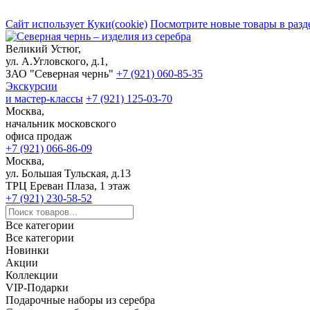
Сайт использует Куки(cookie)
Посмотрите новые товары в разд
Великий Устюг,
ул. А.Угловского, д.1,
ЗАО "Северная чернь"
+7 (921) 060-85-35
Экскурсии
и мастер-классы
+7 (921) 125-03-70
Москва,
начальник московского
офиса продаж
+7 (921) 066-86-09
Москва,
ул. Большая Тульская, д.13
ТРЦ Ереван Плаза, 1 этаж
+7 (921) 230-58-52
Все категории
Все категории
Новинки
Акции
Коллекции
VIP-Подарки
Подарочные наборы из серебра