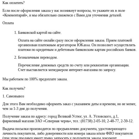
Как оплатить?
Если после оформления заказа у вас возникнут вопросы, то укажите их в поле
«Комментарий», и мы обязательно свяжемся с Вами для уточнения деталей.
Оплата
Банковской картой на сайте.
Оплата на сайте онлайн сразу после оформления заказа. Прием платежей
организован платежным агрегатором ЮKassa. Он позволяет осуществлять
платежи по кредитным и дебетовым банковским картам российских банков.
Безналичным переводом.
Перечисление денежных средств по счету или реквизитам организации.
Счет выставляется менеджером интернет-магазина по запросу.
Мы работаем по 100% предоплате заказа.
Как получить?
1. Самовывоз
Для этого Вам необходимо оформить заказ с указанием даты и времени, но не менее,
чем за 1-3 дня до получения.
Получение заказа по адресу: город Великий Устюг, ул. А. Угловского, д.1,
фирменный магазин ЗАО «Северная чернь», тел.: (81738) 2-05-10, 2-48-77, 2-59-12.
Выдача посылки производится по предъявлению документа, удостоверяющего
личность покупателя, либо доверенности или номера заказа и/или ФИО покупателя
(при этом продавец имеет право запросить у получателя заказа документ,