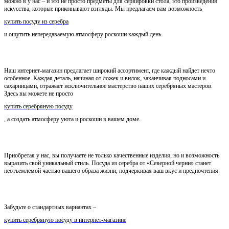
можно в у нас – и это не просто предметы для сервировки стола, это произведения
искусства, которые приковывают взгляды. Мы предлагаем вам возможность
купить посуду из серебра
и ощутить непередаваемую атмосферу роскоши каждый день.
Наш интернет-магазин предлагает широкий ассортимент, где каждый найдет нечто
особенное. Каждая деталь, начиная от ложек и вилок, заканчивая подносами и
сахарницами, отражает исключительное мастерство наших серебряных мастеров.
Здесь вы можете не просто
купить серебряную посуду
, а создать атмосферу уюта и роскоши в вашем доме.
Приобретая у нас, вы получаете не только качественные изделия, но и возможность
выразить свой уникальный стиль. Посуда из серебра от «Северной черни» станет
неотъемлемой частью вашего образа жизни, подчеркивая ваш вкус и предпочтения.
Забудьте о стандартных вариантах –
купить серебряную посуду в интернет-магазине