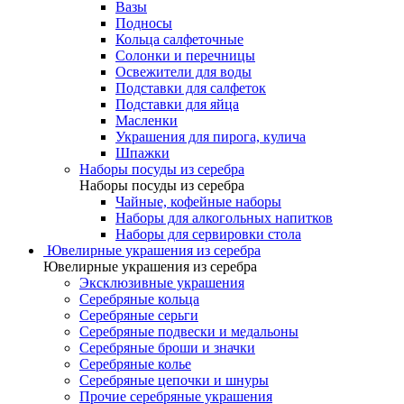
Вазы
Подносы
Кольца салфеточные
Солонки и перечницы
Освежители для воды
Подставки для салфеток
Подставки для яйца
Масленки
Украшения для пирога, кулича
Шпажки
Наборы посуды из серебра
Наборы посуды из серебра
Чайные, кофейные наборы
Наборы для алкогольных напитков
Наборы для сервировки стола
Ювелирные украшения из серебра
Ювелирные украшения из серебра
Эксклюзивные украшения
Серебряные кольца
Серебряные серьги
Серебряные подвески и медальоны
Серебряные броши и значки
Серебряные колье
Серебряные цепочки и шнуры
Прочие серебряные украшения