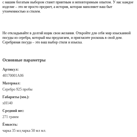
с нашим богатым выбором станет приятным и неповторимым опытом. У нас каждое
изделие – это не просто предмет, а история, которая наполняет ваш быт
утонченностью и стилем.
Не откладывайте в долгий ящик свои желания. Откройте для себя мир изысканной
посуды из серебра, который мы предлагаем, и пригласите роскошь в свой дом.
Серебряная посуда – это ваш выбор стиля и изыска.
Основные параметры
Артикул:
40170001А06
Материал:
Серебро 925 пробы
Габариты (мм.):
хH140
Средний вес:
271 грамм
Ёмкость:
чарка 35 мл,чарка 50 мл мл.