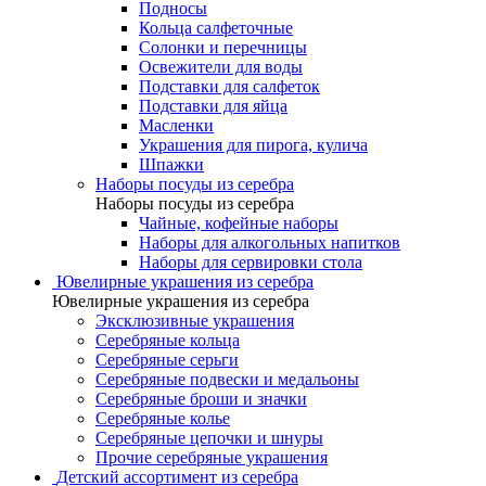
Подносы
Кольца салфеточные
Солонки и перечницы
Освежители для воды
Подставки для салфеток
Подставки для яйца
Масленки
Украшения для пирога, кулича
Шпажки
Наборы посуды из серебра
Наборы посуды из серебра
Чайные, кофейные наборы
Наборы для алкогольных напитков
Наборы для сервировки стола
Ювелирные украшения из серебра
Ювелирные украшения из серебра
Эксклюзивные украшения
Серебряные кольца
Серебряные серьги
Серебряные подвески и медальоны
Серебряные броши и значки
Серебряные колье
Серебряные цепочки и шнуры
Прочие серебряные украшения
Детский ассортимент из серебра