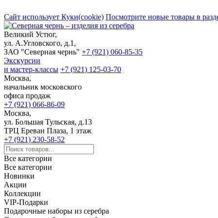
Сайт использует Куки(cookie)
Посмотрите новые товары в разд
Великий Устюг,
ул. А.Угловского, д.1,
ЗАО "Северная чернь"
+7 (921) 060-85-35
Экскурсии
и мастер-классы
+7 (921) 125-03-70
Москва,
начальник московского
офиса продаж
+7 (921) 066-86-09
Москва,
ул. Большая Тульская, д.13
ТРЦ Ереван Плаза, 1 этаж
+7 (921) 230-58-52
Все категории
Все категории
Новинки
Акции
Коллекции
VIP-Подарки
Подарочные наборы из серебра