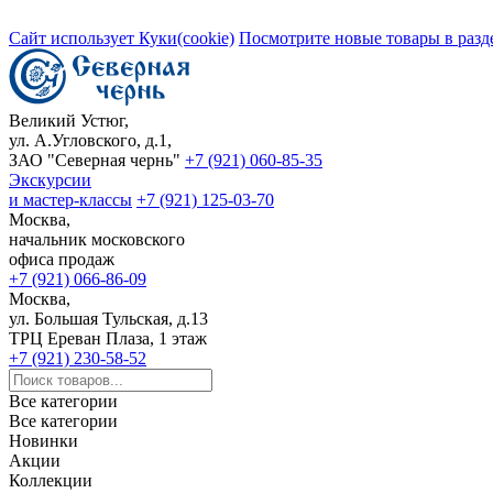
Сайт использует Куки(cookie)
Посмотрите новые товары в разд
Великий Устюг,
ул. А.Угловского, д.1,
ЗАО "Северная чернь"
+7 (921) 060-85-35
Экскурсии
и мастер-классы
+7 (921) 125-03-70
Москва,
начальник московского
офиса продаж
+7 (921) 066-86-09
Москва,
ул. Большая Тульская, д.13
ТРЦ Ереван Плаза, 1 этаж
+7 (921) 230-58-52
Все категории
Все категории
Новинки
Акции
Коллекции