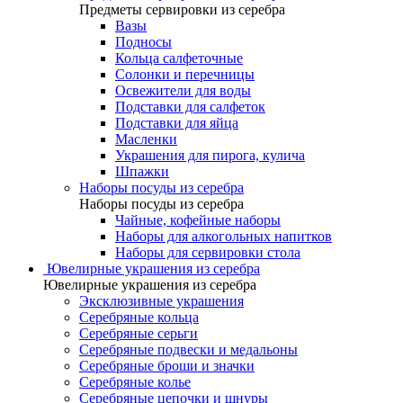
Предметы сервировки из серебра
Вазы
Подносы
Кольца салфеточные
Солонки и перечницы
Освежители для воды
Подставки для салфеток
Подставки для яйца
Масленки
Украшения для пирога, кулича
Шпажки
Наборы посуды из серебра
Наборы посуды из серебра
Чайные, кофейные наборы
Наборы для алкогольных напитков
Наборы для сервировки стола
Ювелирные украшения из серебра
Ювелирные украшения из серебра
Эксклюзивные украшения
Серебряные кольца
Серебряные серьги
Серебряные подвески и медальоны
Серебряные броши и значки
Серебряные колье
Серебряные цепочки и шнуры