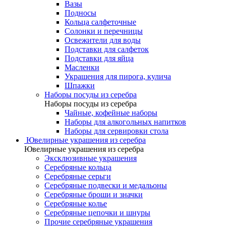
Вазы
Подносы
Кольца салфеточные
Солонки и перечницы
Освежители для воды
Подставки для салфеток
Подставки для яйца
Масленки
Украшения для пирога, кулича
Шпажки
Наборы посуды из серебра
Наборы посуды из серебра
Чайные, кофейные наборы
Наборы для алкогольных напитков
Наборы для сервировки стола
Ювелирные украшения из серебра
Ювелирные украшения из серебра
Эксклюзивные украшения
Серебряные кольца
Серебряные серьги
Серебряные подвески и медальоны
Серебряные броши и значки
Серебряные колье
Серебряные цепочки и шнуры
Прочие серебряные украшения