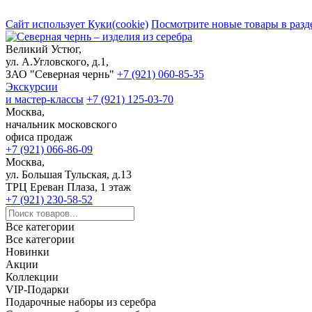
Сайт использует Куки(cookie)
Посмотрите новые товары в разд
Великий Устюг,
ул. А.Угловского, д.1,
ЗАО "Северная чернь"
+7 (921) 060-85-35
Экскурсии
и мастер-классы
+7 (921) 125-03-70
Москва,
начальник московского
офиса продаж
+7 (921) 066-86-09
Москва,
ул. Большая Тульская, д.13
ТРЦ Ереван Плаза, 1 этаж
+7 (921) 230-58-52
Все категории
Все категории
Новинки
Акции
Коллекции
VIP-Подарки
Подарочные наборы из серебра