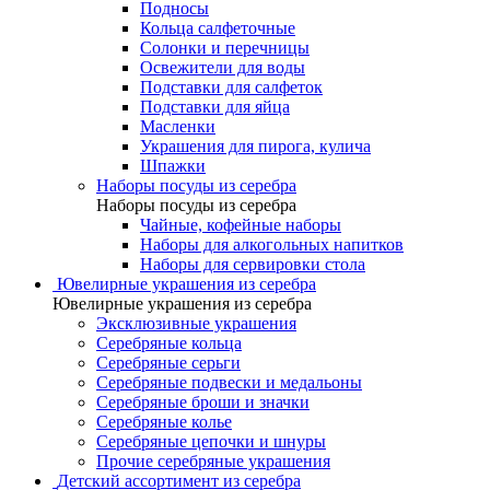
Подносы
Кольца салфеточные
Солонки и перечницы
Освежители для воды
Подставки для салфеток
Подставки для яйца
Масленки
Украшения для пирога, кулича
Шпажки
Наборы посуды из серебра
Наборы посуды из серебра
Чайные, кофейные наборы
Наборы для алкогольных напитков
Наборы для сервировки стола
Ювелирные украшения из серебра
Ювелирные украшения из серебра
Эксклюзивные украшения
Серебряные кольца
Серебряные серьги
Серебряные подвески и медальоны
Серебряные броши и значки
Серебряные колье
Серебряные цепочки и шнуры
Прочие серебряные украшения
Детский ассортимент из серебра