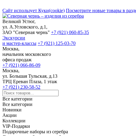
Сайт использует Куки(cookie)
Посмотрите новые товары в разд
Великий Устюг,
ул. А.Угловского, д.1,
ЗАО "Северная чернь"
+7 (921) 060-85-35
Экскурсии
и мастер-классы
+7 (921) 125-03-70
Москва,
начальник московского
офиса продаж
+7 (921) 066-86-09
Москва,
ул. Большая Тульская, д.13
ТРЦ Ереван Плаза, 1 этаж
+7 (921) 230-58-52
Все категории
Все категории
Новинки
Акции
Коллекции
VIP-Подарки
Подарочные наборы из серебра