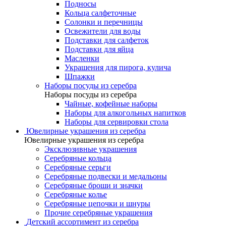
Подносы
Кольца салфеточные
Солонки и перечницы
Освежители для воды
Подставки для салфеток
Подставки для яйца
Масленки
Украшения для пирога, кулича
Шпажки
Наборы посуды из серебра
Наборы посуды из серебра
Чайные, кофейные наборы
Наборы для алкогольных напитков
Наборы для сервировки стола
Ювелирные украшения из серебра
Ювелирные украшения из серебра
Эксклюзивные украшения
Серебряные кольца
Серебряные серьги
Серебряные подвески и медальоны
Серебряные броши и значки
Серебряные колье
Серебряные цепочки и шнуры
Прочие серебряные украшения
Детский ассортимент из серебра