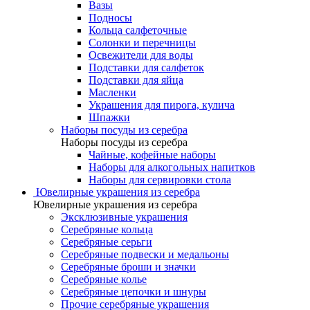
Вазы
Подносы
Кольца салфеточные
Солонки и перечницы
Освежители для воды
Подставки для салфеток
Подставки для яйца
Масленки
Украшения для пирога, кулича
Шпажки
Наборы посуды из серебра
Наборы посуды из серебра
Чайные, кофейные наборы
Наборы для алкогольных напитков
Наборы для сервировки стола
Ювелирные украшения из серебра
Ювелирные украшения из серебра
Эксклюзивные украшения
Серебряные кольца
Серебряные серьги
Серебряные подвески и медальоны
Серебряные броши и значки
Серебряные колье
Серебряные цепочки и шнуры
Прочие серебряные украшения