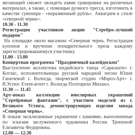
желающий сможет овладеть азами гравировки на различных
материалах, а также, с помощью ручного пресса, изготовить в
качестве сувенира - «неразменный рубль». Аквагрим в стиле
«северной черни».
10.30 - 11.30
Регистрация участников акции "Серебро-лучший
подарок"
На площадке около магазина «Северная чернь. Регистрация
купонов и вручение поощрительного приза каждому
зарегистрировавшемуся участнику.
11.00 - 13.00
Концертная программа "Праздничный калейдоскоп"
Выступление коллектива индийского танца «Сарасвати» г.
Котлас, исполнительницы русской народной песни Юлии
Ганичевой г. Вологда, творческой студии «Мороз-Арт» г.
В.Устюг. Event-агент г. Вологда Полторихо Михаил.
11.30 — 11.45
Арт-показ коллекции ювелирных украшений
"Серебряные фантазии", с участием моделей из г.
Великого Устюга, демонстрирующих изделия завода
«Северная чернь».
В показе эксклюзивные украшения с камнями, выполненные
по эскизам заслуженного художника России Тропиной
Елизаветы Федоровны.
12.00 — 12.30