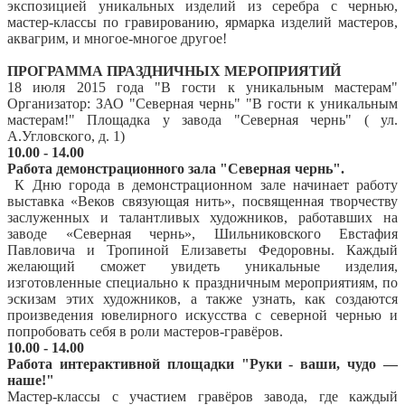
экспозицией уникальных изделий из серебра с чернью,
мастер-классы по гравированию, ярмарка изделий мастеров,
аквагрим, и многое-многое другое!
ПРОГРАММА ПРАЗДНИЧНЫХ МЕРОПРИЯТИЙ
18 июля 2015 года "В гости к уникальным мастерам"
Организатор: ЗАО "Северная чернь" "В гости к уникальным
мастерам!" Площадка у завода "Северная чернь" ( ул.
А.Угловского, д. 1)
10.00 - 14.00
Работа демонстрационного зала "Северная чернь".
К Дню города в демонстрационном зале начинает работу
выставка «Веков связующая нить», посвященная творчеству
заслуженных и талантливых художников, работавших на
заводе «Северная чернь», Шильниковского Евстафия
Павловича и Тропиной Елизаветы Федоровны. Каждый
желающий сможет увидеть уникальные изделия,
изготовленные специально к праздничным мероприятиям, по
эскизам этих художников, а также узнать, как создаются
произведения ювелирного искусства с северной чернью и
попробовать себя в роли мастеров-гравёров.
10.00 - 14.00
Работа интерактивной площадки "Руки - ваши, чудо —
наше!"
Мастер-классы с участием гравёров завода, где каждый