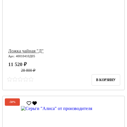
Ложка чайная "Д"
Арт.: 40010410Д05
11 520 ₽
28 800 ₽
В КОРЗИНУ
-50%