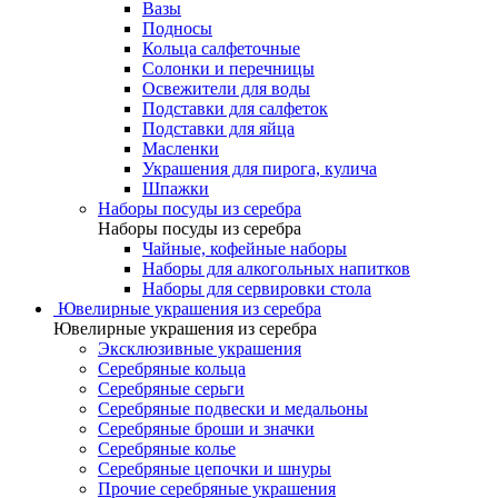
Вазы
Подносы
Кольца салфеточные
Солонки и перечницы
Освежители для воды
Подставки для салфеток
Подставки для яйца
Масленки
Украшения для пирога, кулича
Шпажки
Наборы посуды из серебра
Наборы посуды из серебра
Чайные, кофейные наборы
Наборы для алкогольных напитков
Наборы для сервировки стола
Ювелирные украшения из серебра
Ювелирные украшения из серебра
Эксклюзивные украшения
Серебряные кольца
Серебряные серьги
Серебряные подвески и медальоны
Серебряные броши и значки
Серебряные колье
Серебряные цепочки и шнуры
Прочие серебряные украшения