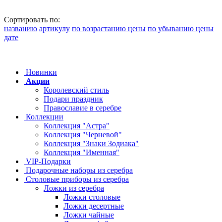
Сортировать по:
названию
артикулу
по возрастанию цены
по убыванию цены
дате
Новинки
Акции
Королевский стиль
Подари праздник
Православие в серебре
Коллекции
Коллекция "Астра"
Коллекция "Черневой"
Коллекция "Знаки Зодиака"
Коллекция "Именная"
VIP-Подарки
Подарочные наборы из серебра
Столовые приборы из серебра
Ложки из серебра
Ложки столовые
Ложки десертные
Ложки чайные