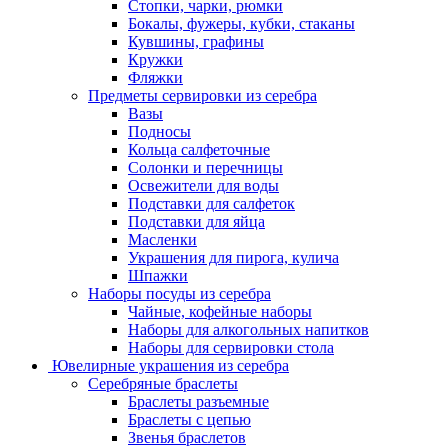
Стопки, чарки, рюмки
Бокалы, фужеры, кубки, стаканы
Кувшины, графины
Кружки
Фляжки
Предметы сервировки из серебра
Вазы
Подносы
Кольца салфеточные
Солонки и перечницы
Освежители для воды
Подставки для салфеток
Подставки для яйца
Масленки
Украшения для пирога, кулича
Шпажки
Наборы посуды из серебра
Чайные, кофейные наборы
Наборы для алкогольных напитков
Наборы для сервировки стола
Ювелирные украшения из серебра
Серебряные браслеты
Браслеты разъемные
Браслеты с цепью
Звенья браслетов