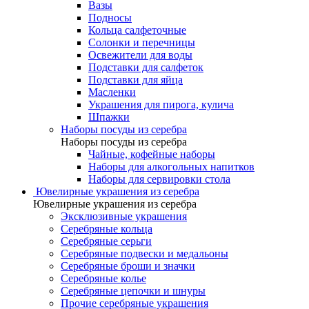
Вазы
Подносы
Кольца салфеточные
Солонки и перечницы
Освежители для воды
Подставки для салфеток
Подставки для яйца
Масленки
Украшения для пирога, кулича
Шпажки
Наборы посуды из серебра
Наборы посуды из серебра
Чайные, кофейные наборы
Наборы для алкогольных напитков
Наборы для сервировки стола
Ювелирные украшения из серебра
Ювелирные украшения из серебра
Эксклюзивные украшения
Серебряные кольца
Серебряные серьги
Серебряные подвески и медальоны
Серебряные броши и значки
Серебряные колье
Серебряные цепочки и шнуры
Прочие серебряные украшения