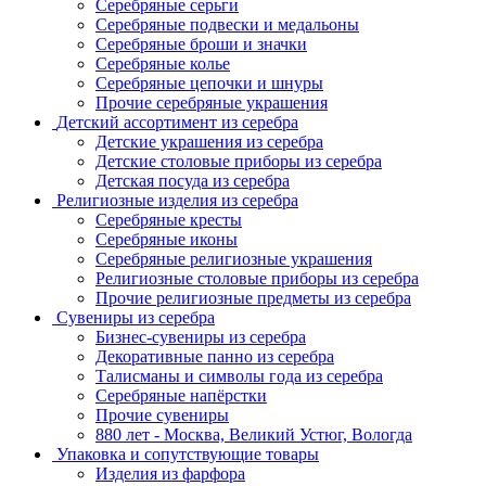
Серебряные серьги
Серебряные подвески и медальоны
Серебряные броши и значки
Серебряные колье
Серебряные цепочки и шнуры
Прочие серебряные украшения
Детский ассортимент из серебра
Детские украшения из серебра
Детские столовые приборы из серебра
Детская посуда из серебра
Религиозные изделия из серебра
Серебряные кресты
Серебряные иконы
Серебряные религиозные украшения
Религиозные столовые приборы из серебра
Прочие религиозные предметы из серебра
Сувениры из серебра
Бизнес-сувениры из серебра
Декоративные панно из серебра
Талисманы и символы года из серебра
Серебряные напёрстки
Прочие сувениры
880 лет - Москва, Великий Устюг, Вологда
Упаковка и сопутствующие товары
Изделия из фарфора