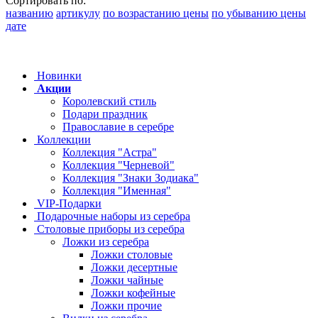
Сортировать по:
названию
артикулу
по возрастанию цены
по убыванию цены
дате
Новинки
Акции
Королевский стиль
Подари праздник
Православие в серебре
Коллекции
Коллекция "Астра"
Коллекция "Черневой"
Коллекция "Знаки Зодиака"
Коллекция "Именная"
VIP-Подарки
Подарочные наборы из серебра
Столовые приборы из серебра
Ложки из серебра
Ложки столовые
Ложки десертные
Ложки чайные
Ложки кофейные
Ложки прочие