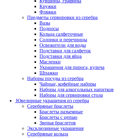
Кувшины, графины
Кружки
Фляжки
Предметы сервировки из серебра
Вазы
Подносы
Кольца салфеточные
Солонки и перечницы
Освежители для воды
Подставки для салфеток
Подставки для яйца
Масленки
Украшения для пирога, кулича
Шпажки
Наборы посуды из серебра
Чайные, кофейные наборы
Наборы для алкогольных напитков
Наборы для сервировки стола
Ювелирные украшения из серебра
Серебряные браслеты
Браслеты разъемные
Браслеты с цепью
Звенья браслетов
Эксклюзивные украшения
Серебряные кольца