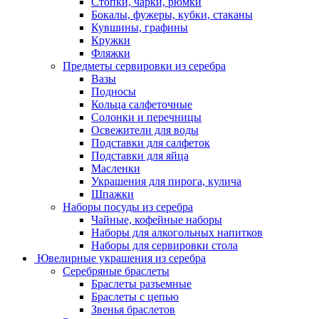
Стопки, чарки, рюмки
Бокалы, фужеры, кубки, стаканы
Кувшины, графины
Кружки
Фляжки
Предметы сервировки из серебра
Вазы
Подносы
Кольца салфеточные
Солонки и перечницы
Освежители для воды
Подставки для салфеток
Подставки для яйца
Масленки
Украшения для пирога, кулича
Шпажки
Наборы посуды из серебра
Чайные, кофейные наборы
Наборы для алкогольных напитков
Наборы для сервировки стола
Ювелирные украшения из серебра
Серебряные браслеты
Браслеты разъемные
Браслеты с цепью
Звенья браслетов