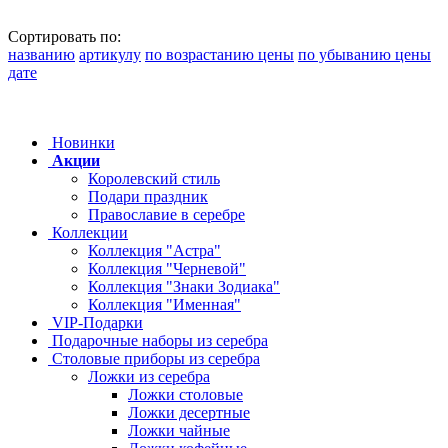
Сортировать по:
названию
артикулу
по возрастанию цены
по убыванию цены
дате
Новинки
Акции
Королевский стиль
Подари праздник
Православие в серебре
Коллекции
Коллекция "Астра"
Коллекция "Черневой"
Коллекция "Знаки Зодиака"
Коллекция "Именная"
VIP-Подарки
Подарочные наборы из серебра
Столовые приборы из серебра
Ложки из серебра
Ложки столовые
Ложки десертные
Ложки чайные