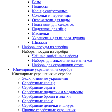
Вазы
Подносы
Кольца салфеточные
Солонки и перечницы
Освежители для воды
Подставки для салфеток
Подставки для яйца
Масленки
Украшения для пирога, кулича
Шпажки
Наборы посуды из серебра
Наборы посуды из серебра
Чайные, кофейные наборы
Наборы для алкогольных напитков
Наборы для сервировки стола
Ювелирные украшения из серебра
Ювелирные украшения из серебра
Эксклюзивные украшения
Серебряные кольца
Серебряные серьги
Серебряные подвески и медальоны
Серебряные броши и значки
Серебряные колье
Серебряные цепочки и шнуры
Прочие серебряные украшения