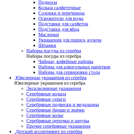
Подносы
Кольца салфеточные
Солонки и перечницы
Освежители для воды
Подставки для салфеток
Подставки для яйца
Масленки
Украшения для пирога, кулича
Шпажки
Наборы посуды из серебра
Наборы посуды из серебра
Чайные, кофейные наборы
Наборы для алкогольных напитков
Наборы для сервировки стола
Ювелирные украшения из серебра
Ювелирные украшения из серебра
Эксклюзивные украшения
Серебряные кольца
Серебряные серьги
Серебряные подвески и медальоны
Серебряные броши и значки
Серебряные колье
Серебряные цепочки и шнуры
Прочие серебряные украшения
Детский ассортимент из серебра