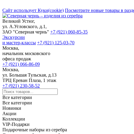
Сайт использует Куки(cookie)
Посмотрите новые товары в разд
Великий Устюг,
ул. А.Угловского, д.1,
ЗАО "Северная чернь"
+7 (921) 060-85-35
Экскурсии
и мастер-классы
+7 (921) 125-03-70
Москва,
начальник московского
офиса продаж
+7 (921) 066-86-09
Москва,
ул. Большая Тульская, д.13
ТРЦ Ереван Плаза, 1 этаж
+7 (921) 230-58-52
Все категории
Все категории
Новинки
Акции
Коллекции
VIP-Подарки
Подарочные наборы из серебра