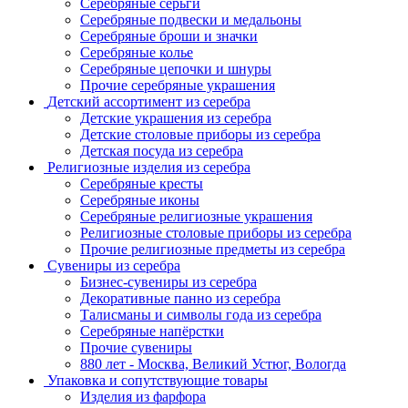
Серебряные серьги
Серебряные подвески и медальоны
Серебряные броши и значки
Серебряные колье
Серебряные цепочки и шнуры
Прочие серебряные украшения
Детский ассортимент из серебра
Детские украшения из серебра
Детские столовые приборы из серебра
Детская посуда из серебра
Религиозные изделия из серебра
Серебряные кресты
Серебряные иконы
Серебряные религиозные украшения
Религиозные столовые приборы из серебра
Прочие религиозные предметы из серебра
Сувениры из серебра
Бизнес-сувениры из серебра
Декоративные панно из серебра
Талисманы и символы года из серебра
Серебряные напёрстки
Прочие сувениры
880 лет - Москва, Великий Устюг, Вологда
Упаковка и сопутствующие товары
Изделия из фарфора