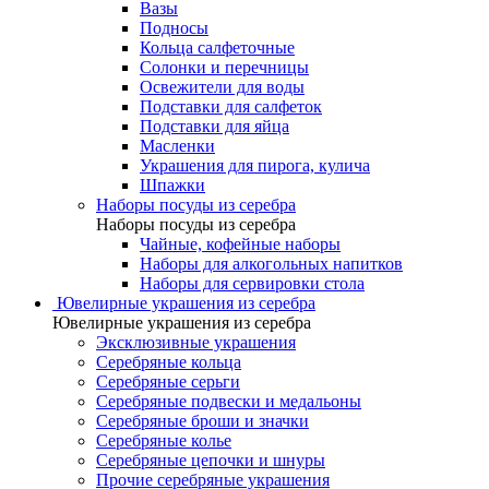
Вазы
Подносы
Кольца салфеточные
Солонки и перечницы
Освежители для воды
Подставки для салфеток
Подставки для яйца
Масленки
Украшения для пирога, кулича
Шпажки
Наборы посуды из серебра
Наборы посуды из серебра
Чайные, кофейные наборы
Наборы для алкогольных напитков
Наборы для сервировки стола
Ювелирные украшения из серебра
Ювелирные украшения из серебра
Эксклюзивные украшения
Серебряные кольца
Серебряные серьги
Серебряные подвески и медальоны
Серебряные броши и значки
Серебряные колье
Серебряные цепочки и шнуры
Прочие серебряные украшения