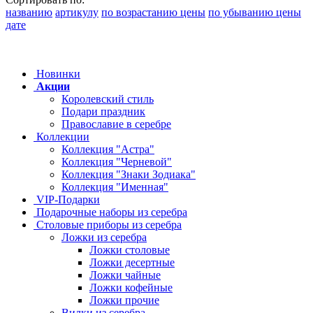
названию
артикулу
по возрастанию цены
по убыванию цены
дате
Новинки
Акции
Королевский стиль
Подари праздник
Православие в серебре
Коллекции
Коллекция "Астра"
Коллекция "Черневой"
Коллекция "Знаки Зодиака"
Коллекция "Именная"
VIP-Подарки
Подарочные наборы из серебра
Столовые приборы из серебра
Ложки из серебра
Ложки столовые
Ложки десертные
Ложки чайные
Ложки кофейные
Ложки прочие
Вилки из серебра