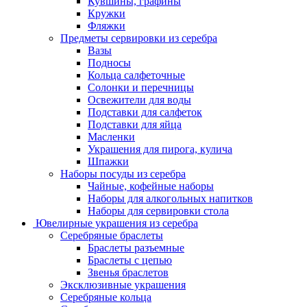
Кувшины, графины
Кружки
Фляжки
Предметы сервировки из серебра
Вазы
Подносы
Кольца салфеточные
Солонки и перечницы
Освежители для воды
Подставки для салфеток
Подставки для яйца
Масленки
Украшения для пирога, кулича
Шпажки
Наборы посуды из серебра
Чайные, кофейные наборы
Наборы для алкогольных напитков
Наборы для сервировки стола
Ювелирные украшения из серебра
Серебряные браслеты
Браслеты разъемные
Браслеты с цепью
Звенья браслетов
Эксклюзивные украшения
Серебряные кольца