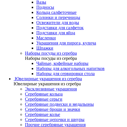
Вазы
Подносы
Кольца салфеточные
Солонки и перечницы
Освежители для воды
Подставки для салфеток
Подставки для яйца
Масленки
Украшения для пирога, кулича
Шпажки
Наборы посуды из серебра
Наборы посуды из серебра
Чайные, кофейные наборы
Наборы для алкогольных напитков
Наборы для сервировки стола
Ювелирные украшения из серебра
Ювелирные украшения из серебра
Эксклюзивные украшения
Серебряные кольца
Серебряные серьги
Серебряные подвески и медальоны
Серебряные броши и значки
Серебряные колье
Серебряные цепочки и шнуры
Прочие серебряные украшения