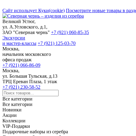
Сайт использует Куки(cookie)
Посмотрите новые товары в разд
Великий Устюг,
ул. А.Угловского, д.1,
ЗАО "Северная чернь"
+7 (921) 060-85-35
Экскурсии
и мастер-классы
+7 (921) 125-03-70
Москва,
начальник московского
офиса продаж
+7 (921) 066-86-09
Москва,
ул. Большая Тульская, д.13
ТРЦ Ереван Плаза, 1 этаж
+7 (921) 230-58-52
Все категории
Все категории
Новинки
Акции
Коллекции
VIP-Подарки
Подарочные наборы из серебра