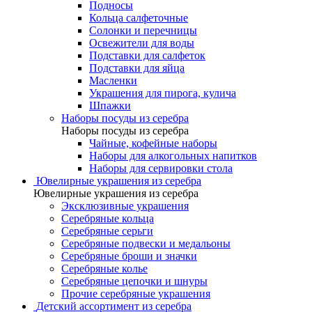
Подносы
Кольца салфеточные
Солонки и перечницы
Освежители для воды
Подставки для салфеток
Подставки для яйца
Масленки
Украшения для пирога, кулича
Шпажки
Наборы посуды из серебра
Наборы посуды из серебра
Чайные, кофейные наборы
Наборы для алкогольных напитков
Наборы для сервировки стола
Ювелирные украшения из серебра
Ювелирные украшения из серебра
Эксклюзивные украшения
Серебряные кольца
Серебряные серьги
Серебряные подвески и медальоны
Серебряные броши и значки
Серебряные колье
Серебряные цепочки и шнуры
Прочие серебряные украшения
Детский ассортимент из серебра