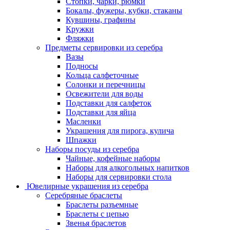
Стопки, чарки, рюмки
Бокалы, фужеры, кубки, стаканы
Кувшины, графины
Кружки
Фляжки
Предметы сервировки из серебра
Вазы
Подносы
Кольца салфеточные
Солонки и перечницы
Освежители для воды
Подставки для салфеток
Подставки для яйца
Масленки
Украшения для пирога, кулича
Шпажки
Наборы посуды из серебра
Чайные, кофейные наборы
Наборы для алкогольных напитков
Наборы для сервировки стола
Ювелирные украшения из серебра
Серебряные браслеты
Браслеты разъемные
Браслеты с цепью
Звенья браслетов