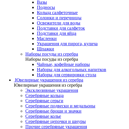
Вазы
Подносы
Кольца салфеточные
Солонки и перечницы
Освежители для воды
Подставки для салфеток
Подставки для яйца
Масленки
Украшения для пирога, кулича
Шпажки
Наборы посуды из серебра
Наборы посуды из серебра
Чайные, кофейные наборы
Наборы для алкогольных напитков
Наборы для сервировки стола
Ювелирные украшения из серебра
Ювелирные украшения из серебра
Эксклюзивные украшения
Серебряные кольца
Серебряные серьги
Серебряные подвески и медальоны
Серебряные броши и значки
Серебряные колье
Серебряные цепочки и шнуры
Прочие серебряные украшения