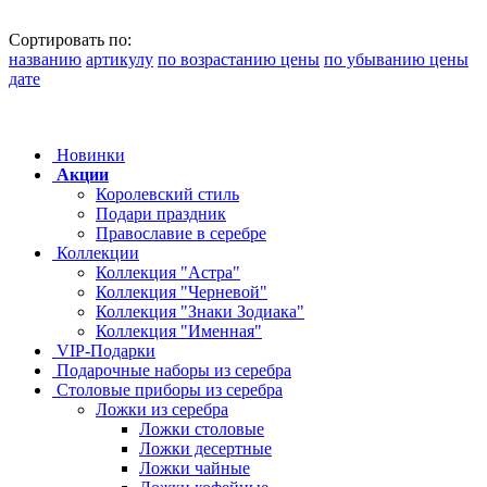
Сортировать по:
названию
артикулу
по возрастанию цены
по убыванию цены
дате
Новинки
Акции
Королевский стиль
Подари праздник
Православие в серебре
Коллекции
Коллекция "Астра"
Коллекция "Черневой"
Коллекция "Знаки Зодиака"
Коллекция "Именная"
VIP-Подарки
Подарочные наборы из серебра
Столовые приборы из серебра
Ложки из серебра
Ложки столовые
Ложки десертные
Ложки чайные