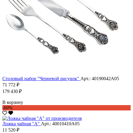
Столовый набор "Черневой рисунок"
Арт.: 40190042А05
71 772 ₽
179 430 ₽
В корзину
-60%
Ложка чайная "А"
Арт.: 40010410А05
11 520 ₽