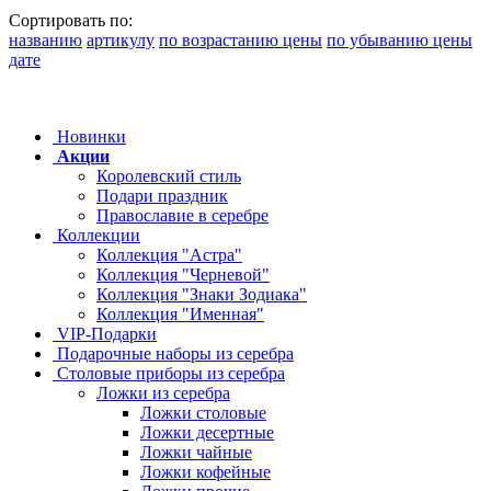
Сортировать по:
названию
артикулу
по возрастанию цены
по убыванию цены
дате
Новинки
Акции
Королевский стиль
Подари праздник
Православие в серебре
Коллекции
Коллекция "Астра"
Коллекция "Черневой"
Коллекция "Знаки Зодиака"
Коллекция "Именная"
VIP-Подарки
Подарочные наборы из серебра
Столовые приборы из серебра
Ложки из серебра
Ложки столовые
Ложки десертные
Ложки чайные
Ложки кофейные