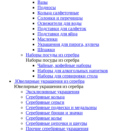
Вазы
Подносы
Кольца салфеточные
Солонки и перечницы
Освежители для воды
Подставки для салфеток
Подставки для яйца
Масленки
Украшения для пирога, кулича
Шпажки
Наборы посуды из серебра
Наборы посуды из серебра
Чайные, кофейные наборы
Наборы для алкогольных напитков
Наборы для сервировки стола
Ювелирные украшения из серебра
Ювелирные украшения из серебра
Эксклюзивные украшения
Серебряные кольца
Серебряные серьги
Серебряные подвески и медальоны
Серебряные броши и значки
Серебряные колье
Серебряные цепочки и шнуры
Прочие серебряные украшения