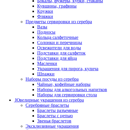
Бокалы, фужеры, кубки, стаканы
Кувшины, графины
Кружки
Фляжки
Предметы сервировки из серебра
Вазы
Подносы
Кольца салфеточные
Солонки и перечницы
Освежители для воды
Подставки для салфеток
Подставки для яйца
Масленки
Украшения для пирога, кулича
Шпажки
Наборы посуды из серебра
Чайные, кофейные наборы
Наборы для алкогольных напитков
Наборы для сервировки стола
Ювелирные украшения из серебра
Серебряные браслеты
Браслеты разъемные
Браслеты с цепью
Звенья браслетов
Эксклюзивные украшения