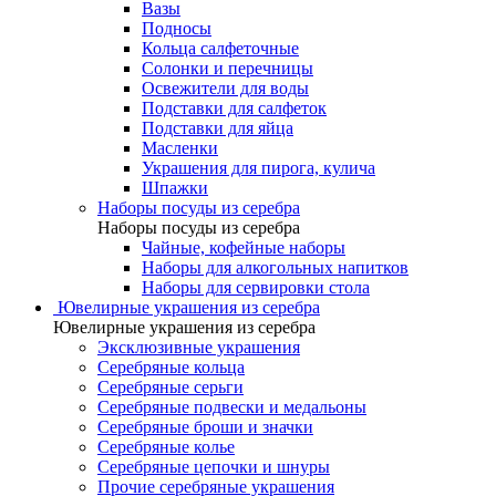
Вазы
Подносы
Кольца салфеточные
Солонки и перечницы
Освежители для воды
Подставки для салфеток
Подставки для яйца
Масленки
Украшения для пирога, кулича
Шпажки
Наборы посуды из серебра
Наборы посуды из серебра
Чайные, кофейные наборы
Наборы для алкогольных напитков
Наборы для сервировки стола
Ювелирные украшения из серебра
Ювелирные украшения из серебра
Эксклюзивные украшения
Серебряные кольца
Серебряные серьги
Серебряные подвески и медальоны
Серебряные броши и значки
Серебряные колье
Серебряные цепочки и шнуры
Прочие серебряные украшения