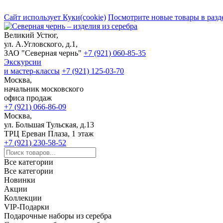
Сайт использует Куки(cookie)
Посмотрите новые товары в разд
Великий Устюг,
ул. А.Угловского, д.1,
ЗАО "Северная чернь"
+7 (921) 060-85-35
Экскурсии
и мастер-классы
+7 (921) 125-03-70
Москва,
начальник московского
офиса продаж
+7 (921) 066-86-09
Москва,
ул. Большая Тульская, д.13
ТРЦ Ереван Плаза, 1 этаж
+7 (921) 230-58-52
Все категории
Все категории
Новинки
Акции
Коллекции
VIP-Подарки
Подарочные наборы из серебра