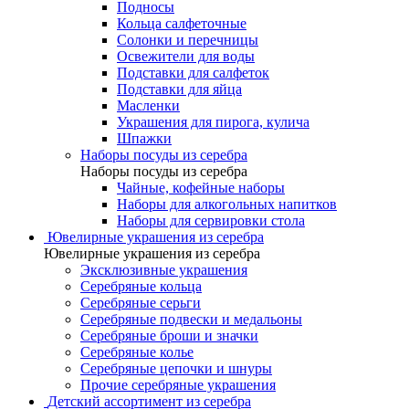
Подносы
Кольца салфеточные
Солонки и перечницы
Освежители для воды
Подставки для салфеток
Подставки для яйца
Масленки
Украшения для пирога, кулича
Шпажки
Наборы посуды из серебра
Наборы посуды из серебра
Чайные, кофейные наборы
Наборы для алкогольных напитков
Наборы для сервировки стола
Ювелирные украшения из серебра
Ювелирные украшения из серебра
Эксклюзивные украшения
Серебряные кольца
Серебряные серьги
Серебряные подвески и медальоны
Серебряные броши и значки
Серебряные колье
Серебряные цепочки и шнуры
Прочие серебряные украшения
Детский ассортимент из серебра