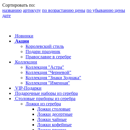
Сортировать по:
названию
артикулу
по возрастанию цены
по убыванию цены
дате
Новинки
Акции
Королевский стиль
Подари праздник
Православие в серебре
Коллекции
Коллекция "Астра"
Коллекция "Черневой"
Коллекция "Знаки Зодиака"
Коллекция "Именная"
VIP-Подарки
Подарочные наборы из серебра
Столовые приборы из серебра
Ложки из серебра
Ложки столовые
Ложки десертные
Ложки чайные
Ложки кофейные
Ложки прочие