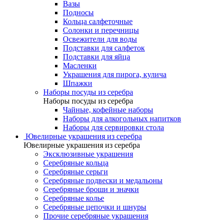
Вазы
Подносы
Кольца салфеточные
Солонки и перечницы
Освежители для воды
Подставки для салфеток
Подставки для яйца
Масленки
Украшения для пирога, кулича
Шпажки
Наборы посуды из серебра
Наборы посуды из серебра
Чайные, кофейные наборы
Наборы для алкогольных напитков
Наборы для сервировки стола
Ювелирные украшения из серебра
Ювелирные украшения из серебра
Эксклюзивные украшения
Серебряные кольца
Серебряные серьги
Серебряные подвески и медальоны
Серебряные броши и значки
Серебряные колье
Серебряные цепочки и шнуры
Прочие серебряные украшения