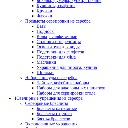
Бокалы, фужеры, кубки, стаканы
Кувшины, графины
Кружки
Фляжки
Предметы сервировки из серебра
Вазы
Подносы
Кольца салфеточные
Солонки и перечницы
Освежители для воды
Подставки для салфеток
Подставки для яйца
Масленки
Украшения для пирога, кулича
Шпажки
Наборы посуды из серебра
Чайные, кофейные наборы
Наборы для алкогольных напитков
Наборы для сервировки стола
Ювелирные украшения из серебра
Серебряные браслеты
Браслеты разъемные
Браслеты с цепью
Звенья браслетов
Эксклюзивные украшения