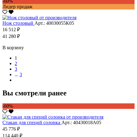
-60%
Лидер продаж
Нож столовый
Арт.: 40030055К05
16 512 ₽
41 280 ₽
В корзину
1
2
3
...
3
Вы смотрели ранее
-60%
Стакан для специй солонка
Арт.: 40430018А05
45 776 ₽
114 440 ₽